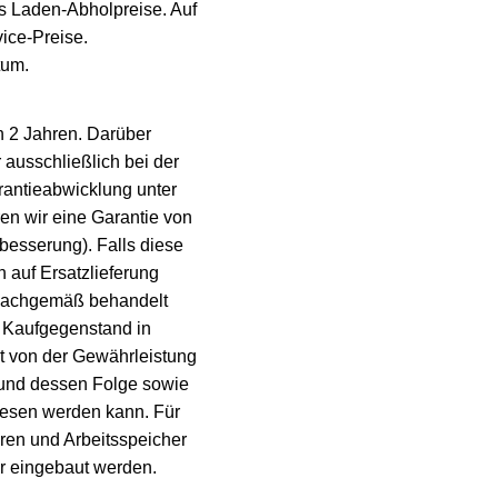
ls Laden-Abholpreise. Auf
vice-Preise.
tum.
n 2 Jahren. Darüber
 ausschließlich bei der
arantieabwicklung unter
en wir eine Garantie von
besserung). Falls diese
 auf Ersatzlieferung
unsachgemäß behandelt
r Kaufgegenstand in
t von der Gewährleistung
 und dessen Folge sowie
esen werden kann. Für
oren und Arbeitsspeicher
r eingebaut werden.