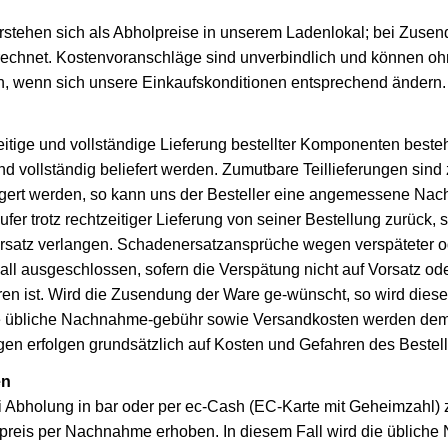
erstehen sich als Abholpreise in unserem Ladenlokal; bei Zus
rechnet. Kostenvoranschläge sind unverbindlich und können oh
n, wenn sich unsere Einkaufskonditionen entsprechend ändern.
itige und vollständige Lieferung bestellter Komponenten besteh
nd vollständig beliefert werden. Zumutbare Teillieferungen sind 
gert werden, so kann uns der Besteller eine angemessene Nach
ufer trotz rechtzeitiger Lieferung von seiner Bestellung zurück, 
satz verlangen. Schadenersatzansprüche wegen verspäteter od
all ausgeschlossen, sofern die Verspätung nicht auf Vorsatz od
hren ist. Wird die Zusendung der Ware ge-wünscht, so wird diese
e übliche Nachnahme-gebühr sowie Versandkosten werden dem
gen erfolgen grundsätzlich auf Kosten und Gefahren des Bestell
en
ei Abholung in bar oder per ec-Cash (EC-Karte mit Geheimzahl) 
preis per Nachnahme erhoben. In diesem Fall wird die üblich