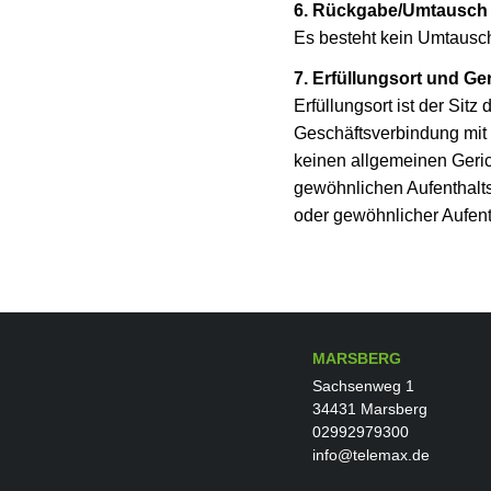
6. Rückgabe/Umtausch
Es besteht kein Umtausch
7. Erfüllungsort und Ge
Erfüllungsort ist der Sit
Geschäftsverbindung mit V
keinen allgemeinen Geric
gewöhnlichen Aufenthaltso
oder gewöhnlicher Aufent
MARSBERG
Sachsenweg 1
34431 Marsberg
02992979300
info@telemax.de