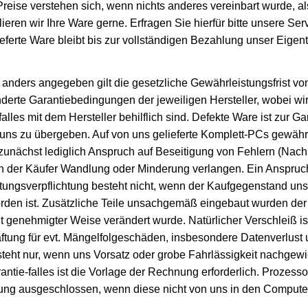
reise verstehen sich, wenn nichts anderes vereinbart wurde, a
ieren wir Ihre Ware gerne. Erfragen Sie hierfür bitte unsere Ser
eferte Ware bleibt bis zur vollständigen Bezahlung unser Eigen
h anders angegeben gilt die gesetzliche Gewährleistungsfrist vo
derte Garantiebedingungen der jeweiligen Hersteller, wobei wir
lles mit dem Hersteller behilflich sind. Defekte Ware ist zur G
ns zu übergeben. Auf von uns gelieferte Komplett-PCs gewähr
 zunächst lediglich Anspruch auf Beseitigung von Fehlern (Nach
n der Käufer Wandlung oder Minderung verlangen. Ein Anspruch
stungsverpflichtung besteht nicht, wenn der Kaufgegenstand 
rden ist. Zusätzliche Teile unsachgemäß eingebaut wurden de
genehmigter Weise verändert wurde. Natürlicher Verschleiß is
tung für evt. Mängelfolgeschäden, insbesondere Datenverlust
eht nur, wenn uns Vorsatz oder grobe Fahrlässigkeit nachgewi
ntie-falles ist die Vorlage der Rechnung erforderlich. Prozess
tung ausgeschlossen, wenn diese nicht von uns in den Compute